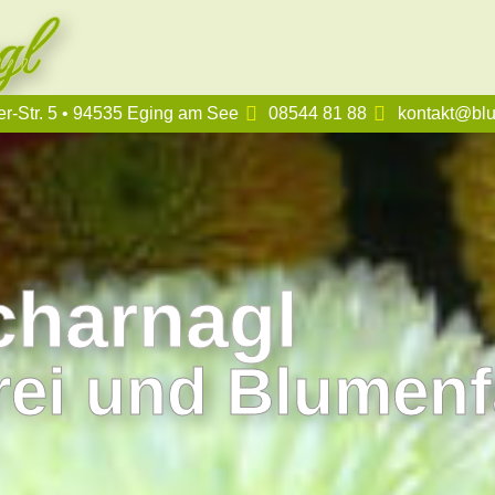
gl
r-Str. 5 • 94535 Eging am See
08544 81 88
kontakt@bl
harnagl
rei und Blumen