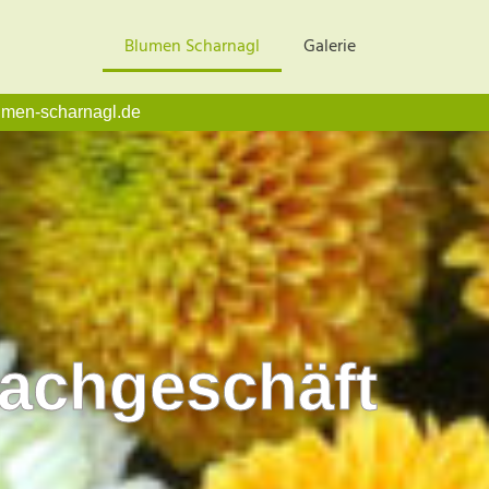
Blumen Scharnagl
Galerie
umen-scharnagl.de
fachgeschäft