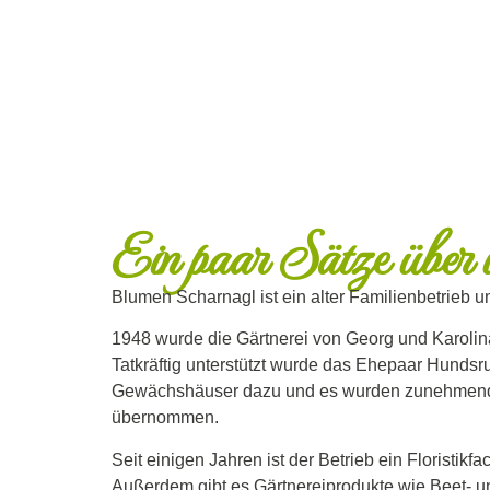
Ein paar Sätze über 
Blumen Scharnagl ist ein alter Familienbetrieb u
1948 wurde die Gärtnerei von Georg und Karolin
Tatkräftig unterstützt wurde das Ehepaar Hundsr
Gewächshäuser dazu und es wurden zunehmend B
übernommen.
Seit einigen Jahren ist der Betrieb ein Floristi
Außerdem gibt es Gärtnereiprodukte wie Beet- 